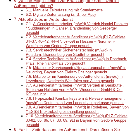
Welche Möglichkeiten zur Erfassung der Arbeitszeit im
Außendienst gibt es?
Manuelle Zeiterfassung mit Stundenzettel
Digitale Zeiterfassung (z. B. per App)
Aktuelle Jobs im Außendienst
Außendienstmitarbeiter (m/w/d) Vertrieb Handel Franken
/ Südthüringen in Ganzer, Brandenburg von Seeberger
gesucht
Vertriebsmitarbeiter Außendienst (m/w/d) (PLZ-Gebiete
34–37, 40–42, 44–47, 57–59) in Hessen – Nordrhein-
Westfalen von Gedore Gruppe gesucht
Servicetechniker Sicherheitstechnik (m/w/d) in
Potsdam, Brandenburg von Stadtritter gesucht
Service-Techniker im Außendienst (m/w/d) in Rohrbach,
Pfalz, Rheinland-Pfalz von gesucht
Mitarbeiter Servicecenter/Reparaturannahme (m/w/d) in
Neuötting, Bayern von Elektro Enzinger gesucht
Mitarbeiter im Kundenservice Außendienst (m/w/d) in
Leverkusen, Nordrhein-Westfalen von Alsco gesucht
Außendienstmitarbeiter (m/w/d) Vertrieb in Barsbüttel,
Schleswig-Holstein von E.W.A. Wessendorf GmbH & Co.
KG gesucht
IT-Spezialist Kernbanksystem & Releasemanagement
(m/w/d) in Deutschland von Landesbausparkasse gesucht
Außendienstmitarbeiter (m/w/d) in Rödelsee, Bayern von
YESSS Elektrofachgrosshandlung gesucht
Vertriebsmitarbeiter Außendienst (m/w/d) (PLZ-Gebiete
80-82, 85, 86, 87, 88, 89, 91) in Bayern von Gedore Gruppe
gesucht
Fazit – Zeiterfassung im Außendienst: Das müssen Sie