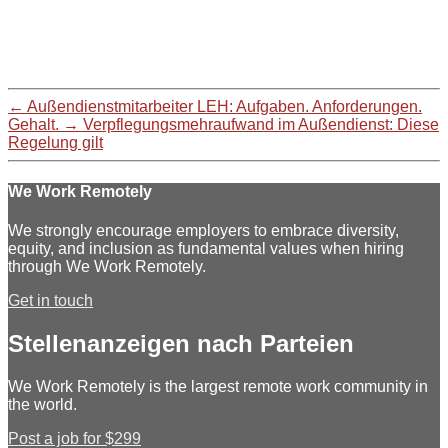
←
Außendienstmitarbeiter LEH: Aufgaben. Anforderungen.
Gehalt.
→
Verpflegungsmehraufwand im Außendienst: Diese
Regelung gilt
We Work Remotely
We strongly encourage employers to embrace diversity,
equity, and inclusion as fundamental values when hiring
through We Work Remotely.
Get in touch
Stellenanzeigen nach Parteien
We Work Remotely is the largest remote work community in
the world.
Post a job for $299