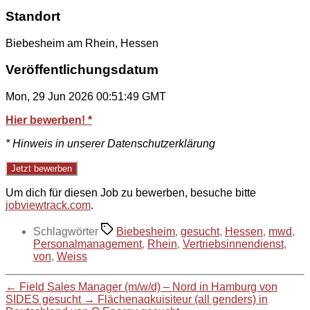
Standort
Biebesheim am Rhein, Hessen
Veröffentlichungsdatum
Mon, 29 Jun 2026 00:51:49 GMT
Hier bewerben! *
* Hinweis in unserer Datenschutzerklärung
Um dich für diesen Job zu bewerben, besuche bitte
jobviewtrack.com
.
Schlagwörter
Biebesheim
,
gesucht
,
Hessen
,
mwd
,
Personalmanagement
,
Rhein
,
Vertriebsinnendienst
,
von
,
Weiss
←
Field Sales Manager (m/w/d) – Nord in Hamburg von
SIDES gesucht
→
Flächenaqkuisiteur (all genders) in