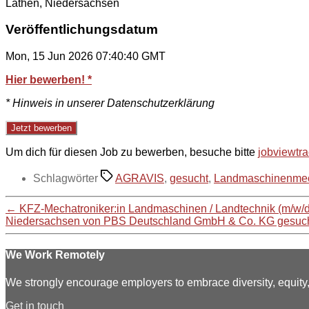
Lathen, Niedersachsen
Veröffentlichungsdatum
Mon, 15 Jun 2026 07:40:40 GMT
Hier bewerben! *
* Hinweis in unserer Datenschutzerklärung
Um dich für diesen Job zu bewerben, besuche bitte
jobviewtr
Schlagwörter
AGRAVIS
,
gesucht
,
Landmaschinenmec
←
KFZ-Mechatroniker:in Landmaschinen / Landtechnik (m/w/
Niedersachsen von PBS Deutschland GmbH & Co. KG gesuc
We Work Remotely
We strongly encourage employers to embrace diversity, equit
Get in touch