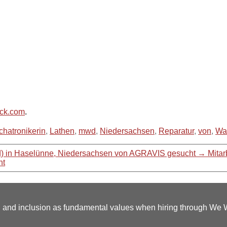
ack.com
.
hatronikerin
,
Lathen
,
mwd
,
Niedersachsen
,
Reparatur
,
von
,
Wa
d) in Haselünne, Niedersachsen von AGRAVIS gesucht
→
Mitar
ht
y, and inclusion as fundamental values when hiring through We