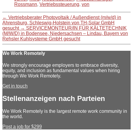
Rossmann
,
Vertriebssteuerung
,
von
←
Vertriebsberater Photovoltaik / Außendienst (m/w/d) in
Ahrensburg, Schleswig-Holstein von TH-Solar GmbH
gesucht
→
SERVICEMONTEUR/IN FÜR KÄLTETECHNIK
(M/W/D) in Bodensee, Niedersachsen – Lindau, Bayern von
Rehsler Kuhlsysteme GmbH gesucht
We Work Remotely
We strongly encourage employers to embrace diversity,
equity, and inclusion as fundamental values when hiring
through We Work Remotely.
Get in touch
Stellenanzeigen nach Parteien
We Work Remotely is the largest remote work community in
the world.
Post a job for $299