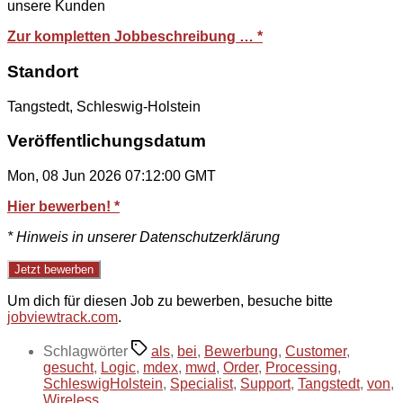
unsere Kunden
Zur kompletten Jobbeschreibung … *
Standort
Tangstedt, Schleswig-Holstein
Veröffentlichungsdatum
Mon, 08 Jun 2026 07:12:00 GMT
Hier bewerben! *
* Hinweis in unserer Datenschutzerklärung
Um dich für diesen Job zu bewerben, besuche bitte
jobviewtrack.com
.
Schlagwörter
als
,
bei
,
Bewerbung
,
Customer
,
gesucht
,
Logic
,
mdex
,
mwd
,
Order
,
Processing
,
SchleswigHolstein
,
Specialist
,
Support
,
Tangstedt
,
von
,
Wireless