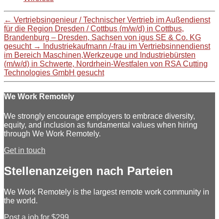
←
Vertriebsingenieur / Technischer Vertrieb im Außendienst
für die Region Dresden / Cottbus (m/w/d) in Cottbus,
Brandenburg – Dresden, Sachsen von igus SE & Co. KG
gesucht
→
Industriekaufmann /-frau im Vertriebsinnendienst
im Bereich Maschinen,Werkzeuge und Industriebürsten
(m/w/d) in Schwerte, Nordrhein-Westfalen von RSA Cutting
Technologies GmbH gesucht
We Work Remotely
We strongly encourage employers to embrace diversity,
equity, and inclusion as fundamental values when hiring
through We Work Remotely.
Get in touch
Stellenanzeigen nach Parteien
We Work Remotely is the largest remote work community in
the world.
Post a job for $299